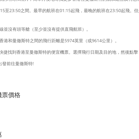
:15至23:50之間。最早的航班在01:15起飛，最晚的航班在23:50
航線並沒有頭等艙（至少並沒有提供直飛航班）。
香港和曼徹斯特之間的飛行距離是5974英里（或9614公里）。
快捷找到香港至曼徹斯特的便宜機票。選擇飛行日期及目的地，然後點擊
出發前往曼徹斯特!
機票價格
惠