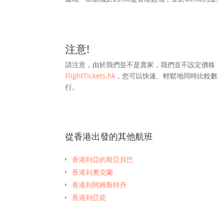
注意!
請注意，由於我們並不是賣家，我們並不設定價格
FlightTickets.hk
，您可以快速、輕鬆地同時比較數
行。
從香港出發的其他航班
香港到亞的斯亞貝巴
香港到奧克蘭
香港到阿姆斯特丹
香港到亞庇
香港到曼谷