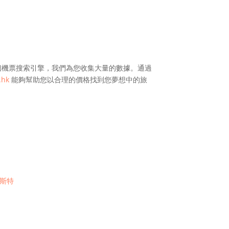
機票搜索引擎，我們為您收集大量的數據。通過
.hk
能夠幫助您以合理的價格找到您夢想中的旅
徹斯特