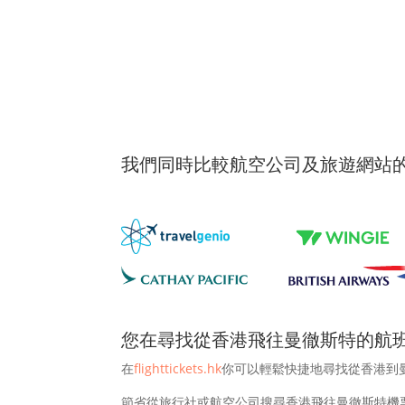
我們同時比較航空公司及旅遊網站
您在尋找從香港飛往曼徹斯特的航班
在
flighttickets.hk
你可以輕鬆快捷地尋找從香港到
節省從旅行社或航空公司搜尋香港飛往曼徹斯特機