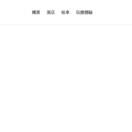
機票
酒店
租車
玩樂體驗