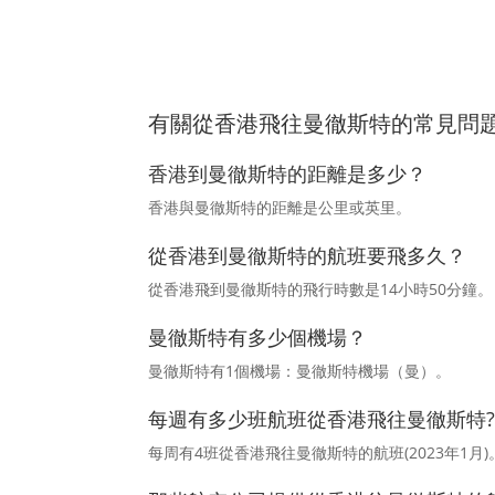
有關從香港飛往曼徹斯特的常見問
香港到曼徹斯特的距離是多少？
香港與曼徹斯特的距離是公里或英里。
從香港到曼徹斯特的航班要飛多久？
從香港飛到曼徹斯特的飛行時數是14小時50分鐘。
曼徹斯特有多少個機場？
曼徹斯特有1個機場：曼徹斯特機場（曼）。
每週有多少班航班從香港飛往曼徹斯特
每周有4班從香港飛往曼徹斯特的航班(2023年1月)