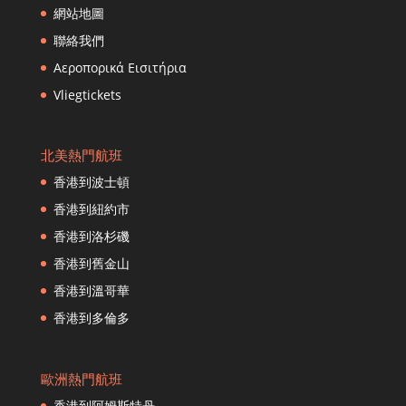
斯德哥爾摩（Arlanda）到巴尼亞盧卡
戈特堡到曼徹斯特
網站地圖
斯德哥爾摩（Arlanda）到布魯塞爾
赫爾辛基到曼徹斯特
聯絡我們
斯德哥爾摩（Arlanda）到布達佩斯
香港到曼徹斯特
Αεροπορικά Εισιτήρια
斯德哥爾摩（Arlanda）到開羅
克拉科夫到曼徹斯特
Vliegtickets
斯德哥爾摩（Arlanda）到巴黎
卡托維治到曼徹斯特
斯德哥爾摩（Arlanda）到科隆-波昂
利薩邦到曼徹斯特
斯德哥爾摩（Arlanda）到哥本哈根
波爾圖到曼徹斯特
北美熱門航班
斯德哥爾摩（Arlanda）到布魯塞爾·查利伊（Brussel
奧斯陸到曼徹斯特
香港到波士頓
Charleroi）
布加勒斯特到曼徹斯特
香港到紐約市
斯德哥爾摩（Arlanda）到多哈
波茲南到曼徹斯特
香港到洛杉磯
斯德哥爾摩（Arlanda）到都柏林
布拉格到曼徹斯特
香港到舊金山
斯德哥爾摩（Arlanda）到杜塞爾多夫
裡加到曼徹斯特
斯德哥爾摩（Arlanda）到迪拜
香港到溫哥華
熱舒夫到曼徹斯特
斯德哥爾摩（Arlanda）到愛丁堡
香港到多倫多
蘇恰瓦到曼徹斯特
斯德哥爾摩（Arlanda）到斯韋戈
蘇菲亞到曼徹斯特
斯德哥爾摩（Arlanda）到紐約
Stavaar到曼徹斯特
歐洲熱門航班
斯德哥爾摩（Arlanda）到羅馬（菲米西諾）
特朗德海姆到曼徹斯特
香港到阿姆斯特丹