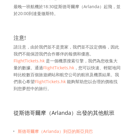
最晚一班航機於18:30從斯德哥爾摩（Arlanda）起飛，並
於20:00到達曼徹斯特。
注意!
請注意，由於我們並不是賣家，我們並不設定價格，因此
我們不能保證我們合作夥伴的報價和優惠。
FlightTickets.hk
是一個機票搜索引擎，我們為您收集大
量的數據。通過
FlightTickets.hk
，您可以快速、輕鬆地同
時比較數百個旅遊網站和航空公司的航班及機票結果。我
們衷心希望
FlightTickets.hk
能夠幫助您以合理的價格找
到您夢想中的旅行。
從斯德哥爾摩（Arlanda）出發的其他航班
斯德哥爾摩（Arlanda）到亞的斯亞貝巴