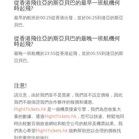
從香港飛往亞的斯亞貝巴的最早一班航機何
時起飛?
最早的航班於00:25從香港出發，並於06:25到達亞的斯亞
貝巴。
從香港飛往亞的斯亞貝巴的最晚一班航機何
時起飛?
最晚一班航機於23:55從香港起飛，並於05:55到達亞的斯
亞貝巴。
注意!
請注意，由於我們並不是賣家，我們並不設定價格，因此
我們不能保證我們合作夥伴的報價和優惠。
FlightTickets.hk
是一個機票搜索引擎，我們為您收集大
量的數據。通過
FlightTickets.hk
，您可以快速、輕鬆地同
時比較數百個旅遊網站和航空公司的航班及機票結果。我
們衷心希望
FlightTickets.hk
能夠幫助您以合理的價格找
到您夢想中的旅行。