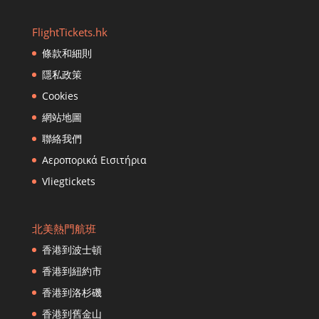
香港到雅加達
香港到鄭州
FlightTickets.hk
香港到濟州市
條款和細則
香港到重慶
隱私政策
香港到清邁
香港到長沙
Cookies
香港到札幌
網站地圖
香港到成都
聯絡我們
香港到達卡
Αεροπορικά Εισιτήρια
香港到達南
Vliegtickets
香港到新德里
香港到曼谷（Don Muang）
香港到多哈
北美熱門航班
香港到丹帕薩爾
香港到波士頓
香港到迪拜
香港到紐約市
香港到富裕
香港到洛杉磯
香港到法蘭克福
香港到舊金山
香港到福岡