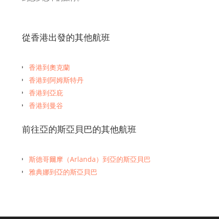
從香港出發的其他航班
香港到奧克蘭
香港到阿姆斯特丹
香港到亞庇
香港到曼谷
香港到班加羅爾
前往亞的斯亞貝巴的其他航班
香港到布里斯班
香港到孟買
香港到波士頓
斯德哥爾摩（Arlanda）到亞的斯亞貝巴
香港到文萊恩·穆拉（Brunei en Muara）
雅典娜到亞的斯亞貝巴
香港到廣州
香港到巴黎
香港到宿霧