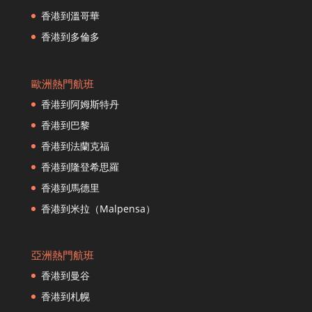
香港到海口
香港到溫哥華
香港到河內
香港到多倫多
香港到赫爾辛基
香港到杭州
歐洲熱門航班
香港到普吉島
香港到阿姆斯特丹
香港到東京
香港到漢城
香港到巴黎
香港到伊斯坦布爾
香港到法蘭克福
香港到紐約市
香港到隆登希思羅
香港到高雄
香港到馬德里
香港到大阪
香港到米拉（Malpensa）
香港到昆明
香港到加德滿都
香港到吉隆坡
亞洲熱門航班
香港到洛杉磯
香港到曼谷
香港到隆登希思羅
香港到札幌
香港到馬德里