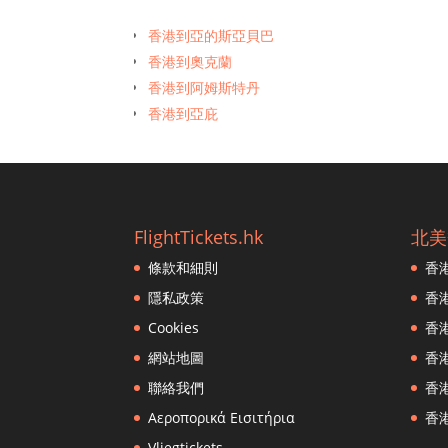
香港到亞的斯亞貝巴
香港到奧克蘭
香港到阿姆斯特丹
香港到亞庇
香港到曼谷
香港到班加羅爾
香港到布里斯班
香港到孟買
FlightTickets.hk
北美
香港到波士頓
條款和細則
香
香港到文萊恩·穆拉（Brunei en Muara）
香港到廣州
隱私政策
香
香港到巴黎
Cookies
香
香港到宿霧
網站地圖
香
香港到雅加達
聯絡我們
香
香港到鄭州
Αεροπορικά Εισιτήρια
香
香港到濟州市
Vliegtickets