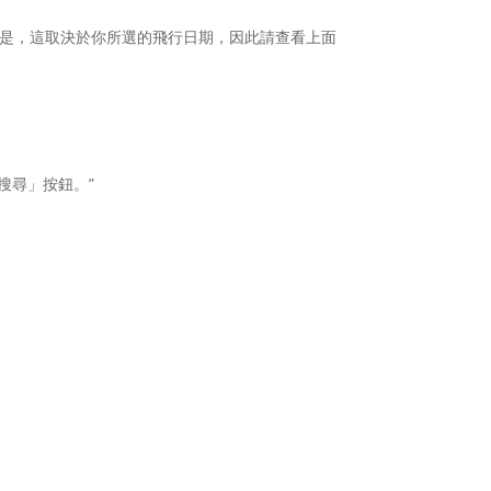
起飛。但是，這取決於你所選的飛行日期，因此請查看上面
搜尋」按鈕。”