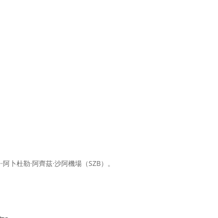
阿卜杜勒·阿齊茲·沙阿機場（SZB）。
。