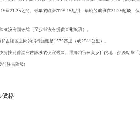
:15至21:25之間。最早的航班在08:15起飛，最晚的航班在21:25
航線並沒有頭等艙（至少並沒有提供直飛航班）。
和吉隆坡之間的飛行距離是1579英里（或2541公里）。
快捷找到香港至吉隆坡的便宜機票。選擇飛行日期及目的地，然後點擊「
發前往吉隆坡!
票價格