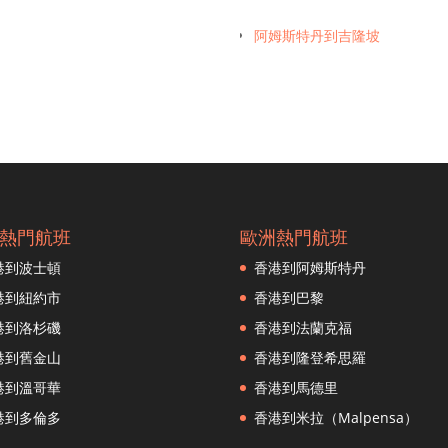
阿姆斯特丹到吉隆坡
熱門航班
歐洲熱門航班
港到波士頓
香港到阿姆斯特丹
港到紐約市
香港到巴黎
港到洛杉磯
香港到法蘭克福
港到舊金山
香港到隆登希思羅
港到溫哥華
香港到馬德里
港到多倫多
香港到米拉（Malpensa）