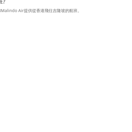
班?
 Airlines和Malindo Air提供從香港飛往吉隆坡的航班。