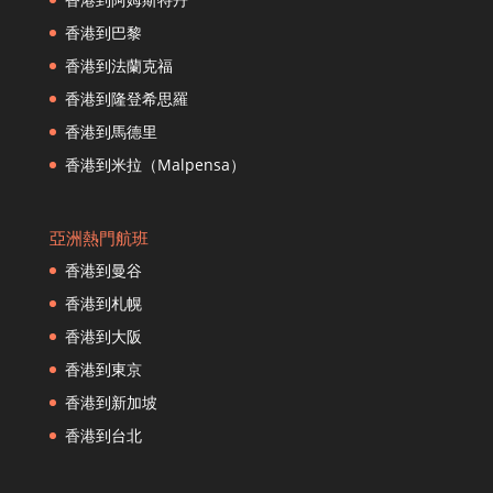
裡加到倫敦·蓋特威克（Londen Gatwick）
奧斯陸（Torp）到曼徹斯特
裡加到利薩邦
香港到巴黎
華沙到曼徹斯特
裡加到大加那利島（拉斯帕爾馬斯）
香港到法蘭克福
弗羅茨瓦夫到曼徹斯特
裡加到隆登·盧頓
薩格雷布到曼徹斯特
香港到隆登希思羅
裡加到馬德里
香港到馬德里
裡加到馬耳他
香港到米拉（Malpensa）
裡加到慕尼黑
裡加到米拉（Malpensa）
裡加到新城堡
亞洲熱門航班
裡加到奧斯陸
香港到曼谷
裡加到帕福斯
香港到札幌
裡加到帕蘭加
香港到大阪
裡加到布拉格
香港到東京
裡加到馬拉喀什
香港到新加坡
裡加到倫敦·斯坦斯特德
裡加到斯圖加特
香港到台北
裡加到薩爾茨堡
裡加到塔什干