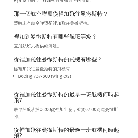
Ryanair提供從裡加飛往曼徹斯特的航班。
那一個航空聯盟從裡加飛往曼徹斯特？
暫時未有航空聯盟從裡加飛往曼徹斯特。
裡加到曼徹斯特有哪些航班等級？
直飛航班只提供經濟艙。
從裡加飛往曼徹斯特的飛機有哪些？
從裡加飛往曼徹斯特的飛機有:
Boeing 737-800 (winglets)
從裡加飛往曼徹斯特的最早一班航機何時起
飛?
最早的航班於06:00從裡加出發，並於07:00到達曼徹斯
特。
從裡加飛往曼徹斯特的最晚一班航機何時起
飛?