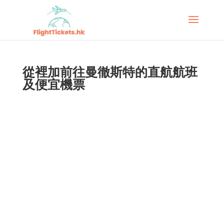
從裡加前往曼徹斯特的直航航班
及便宜機票