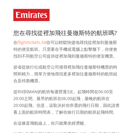
您在尋找從裡加飛往曼徹斯特的航班嗎?
在
flighttickets.hk
你可以輕鬆快捷地尋找從裡加到曼徹斯
特的便宜航班。只需要在手機或電腦上點擊幾下，你便會
找到不同航空公司提供從裡加飛到曼徹斯特的便宜機票。
節省從旅行社或航空公司搜尋裡加飛往曼徹斯特機票的時
間和精力，簡單方便地尋找更多裡加往曼徹斯特的航班組
合及特惠機票。
從RIX到MAN的航班每週營運3次。起飛時間在06:00至
20:00之間。最早的航班在06:00起飛，最晚的航班在
20:00起飛。但是，這取決於你所選的飛行日期，因此請查
看上面的航班時間表，了解你旅行日期的航班起飛時間。
在這條直飛航線上，你只能乘坐經濟艙。