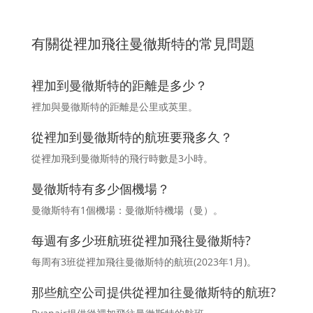
有關從裡加飛往曼徹斯特的常見問題
裡加到曼徹斯特的距離是多少？
裡加與曼徹斯特的距離是公里或英里。
從裡加到曼徹斯特的航班要飛多久？
從裡加飛到曼徹斯特的飛行時數是3小時。
曼徹斯特有多少個機場？
曼徹斯特有1個機場：曼徹斯特機場（曼）。
每週有多少班航班從裡加飛往曼徹斯特?
每周有3班從裡加飛往曼徹斯特的航班(2023年1月)。
那些航空公司提供從裡加往曼徹斯特的航班?