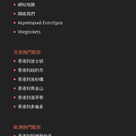
裡加到愛丁堡
格但斯克到曼徹斯特
網站地圖
裡加到艾恩德霍芬
戈特堡到曼徹斯特
聯絡我們
裡加到諾丁漢
赫爾辛基到曼徹斯特
Αεροπορικά Εισιτήρια
裡加到羅馬（菲米西諾）
香港到曼徹斯特
Vliegtickets
裡加到Memelen
克拉科夫到曼徹斯特
裡加到法蘭克福
卡托維治到曼徹斯特
裡加到戈特堡
利薩邦到曼徹斯特
北美熱門航班
裡加到日內瓦
波爾圖到曼徹斯特
香港到波士頓
裡加到漢堡
奧斯陸到曼徹斯特
香港到紐約市
裡加到赫爾辛基
布加勒斯特到曼徹斯特
香港到洛杉磯
裡加到伊斯坦布爾
波茲南到曼徹斯特
香港到舊金山
裡加到雷克雅未克（Keflavik）
布拉格到曼徹斯特
裡加到克拉科夫
香港到溫哥華
熱舒夫到曼徹斯特
裡加到基蒂利
香港到多倫多
蘇恰瓦到曼徹斯特
裡加到庫塔西
蘇菲亞到曼徹斯特
裡加到利茲 /布拉德福德
Stavaar到曼徹斯特
歐洲熱門航班
裡加到拉納卡
特朗德海姆到曼徹斯特
香港到阿姆斯特丹