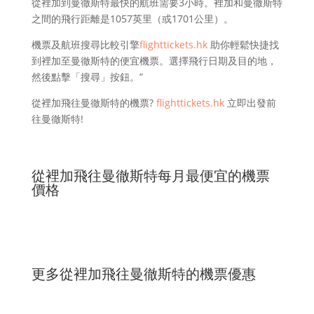
從裡加到曼徹斯特最快的航班需要3小時。裡加和曼徹斯特
之間的飛行距離是1057英里（或1701公里）。
機票及航班搜尋比較引擎
flighttickets.hk
助你輕鬆快捷找
到裡加至曼徹斯特的便宜機票。選擇飛行日期及目的地，
然後點擊「搜尋」按鈕。”
從裡加飛往曼徹斯特的機票?
flighttickets.hk
立即出發前
往曼徹斯特!
從裡加飛往曼徹斯特每月最便宜的機票
價格
更多從裡加飛往曼徹斯特的機票優惠