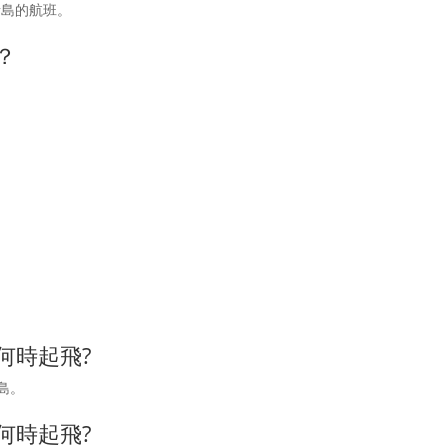
飛往青島的航班。
？
何時起飛?
青島。
何時起飛?