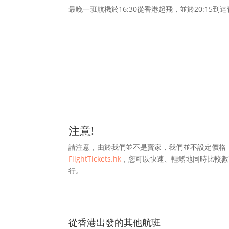
最晚一班航機於16:30從香港起飛，並於20:15到
注意!
請注意，由於我們並不是賣家，我們並不設定價格
FlightTickets.hk
，您可以快速、輕鬆地同時比較數
行。
從香港出發的其他航班