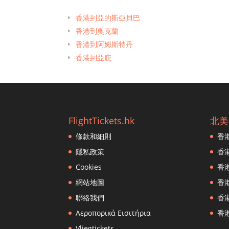
香港到亞的斯亞貝巴
香港到奧克蘭
香港到阿姆斯特丹
香港到亞庇
香港到曼谷
香港到班加羅爾
香港到布里斯班
香港到孟買
FlightTickets.hk
北美
香港到波士頓
條款和細則
香
香港到文萊恩·穆拉（Brunei en Muara）
香港到廣州
隱私政策
香
香港到巴黎
Cookies
香
香港到宿霧
網站地圖
香
香港到雅加達
聯絡我們
香
香港到鄭州
Αεροπορικά Εισιτήρια
香
香港到濟州市
Vliegtickets