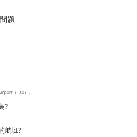
問題
 Airport（Tao）。
島?
的航班?