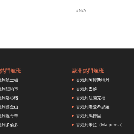
#N/A
熱門航班
歐洲熱門航班
港到波士頓
香港到阿姆斯特丹
港到紐約市
香港到巴黎
港到洛杉磯
香港到法蘭克福
港到舊金山
香港到隆登希思羅
港到溫哥華
香港到馬德里
港到多倫多
香港到米拉（Malpensa）