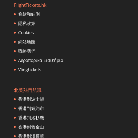
FlightTickets.hk
香港到鄭州
條款和細則
香港到濟州市
隱私政策
香港到重慶
香港到清邁
Cookies
香港到長沙
網站地圖
香港到札幌
聯絡我們
香港到成都
Αεροπορικά Εισιτήρια
香港到達卡
Vliegtickets
香港到達南
香港到新德里
香港到曼谷（Don Muang）
北美熱門航班
香港到多哈
香港到波士頓
香港到丹帕薩爾
香港到紐約市
香港到迪拜
香港到洛杉磯
香港到富裕
香港到舊金山
香港到法蘭克福
香港到福岡
香港到溫哥華