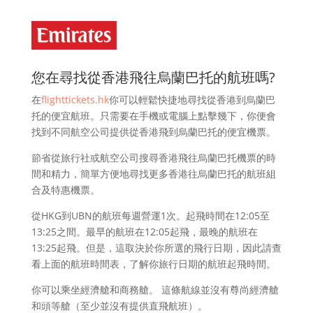
您在尋找從香港飛往烏蘭巴托的航班嗎?
在
flighttickets.hk
你可以輕鬆快捷地尋找從香港到烏蘭巴
托的便宜航班。只需要在手機或電腦上點擊幾下，你便會
找到不同航空公司提供從香港飛到烏蘭巴托的便宜機票。
節省從旅行社或航空公司搜尋香港飛往烏蘭巴托機票的時
間和精力，簡單方便地尋找更多香港往烏蘭巴托的航班組
合及特惠機票。
從HKG到UBN的航班每週營運1次。起飛時間在12:05至
13:25之間。最早的航班在12:05起飛，最晚的航班在
13:25起飛。但是，這取決於你所選的飛行日期，因此請查
看上面的航班時間表，了解你旅行日期的航班起飛時間。
你可以乘坐經濟艙和商務艙。 這條航線並沒有尊尚經濟艙
和頭等艙（至少並沒有提供直飛航班）。