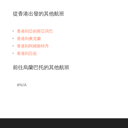
從香港出發的其他航班
香港到亞的斯亞貝巴
香港到奧克蘭
香港到阿姆斯特丹
香港到亞庇
香港到曼谷
前往烏蘭巴托的其他航班
香港到班加羅爾
香港到布里斯班
香港到孟買
#N/A
香港到波士頓
香港到文萊恩·穆拉（Brunei en Muara）
香港到廣州
香港到巴黎
香港到宿霧
香港到雅加達