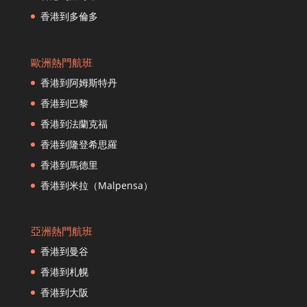
香港到海口
香港到多倫多
香港到河內
香港到赫爾辛基
歐洲熱門航班
香港到杭州
香港到阿姆斯特丹
香港到普吉島
香港到東京
香港到巴黎
香港到漢城
香港到法蘭克福
香港到伊斯坦布爾
香港到隆登希思羅
香港到紐約市
香港到馬德里
香港到高雄
香港到米拉（Malpensa）
香港到大阪
香港到昆明
香港到加德滿都
亞洲熱門航班
香港到吉隆坡
香港到曼谷
香港到洛杉磯
香港到札幌
香港到隆登希思羅
香港到大阪
香港到馬德里