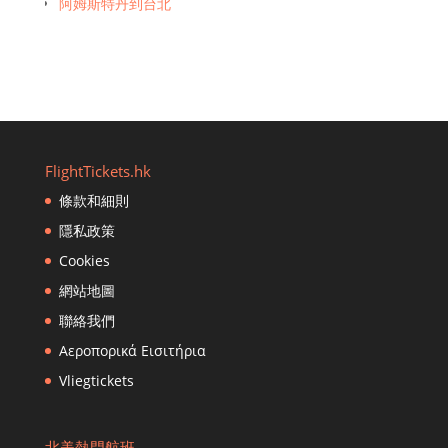
阿姆斯特丹到台北
香港到波士頓
香港到文萊恩·穆拉（Brunei en Muara）
香港到廣州
香港到巴黎
香港到宿霧
香港到雅加達
FlightTickets.hk
香港到鄭州
條款和細則
香港到濟州市
隱私政策
香港到重慶
香港到清邁
Cookies
香港到長沙
網站地圖
香港到札幌
聯絡我們
香港到成都
Αεροπορικά Εισιτήρια
香港到達卡
Vliegtickets
香港到達南
香港到新德里
香港到曼谷（Don Muang）
北美熱門航班