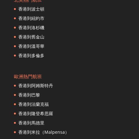
香港到多哈
香港到波士頓
香港到丹帕薩爾
香港到紐約市
香港到迪拜
香港到洛杉磯
香港到富裕
香港到舊金山
香港到法蘭克福
香港到福岡
香港到溫哥華
香港到海口
香港到多倫多
香港到河內
香港到赫爾辛基
歐洲熱門航班
香港到杭州
香港到阿姆斯特丹
香港到普吉島
香港到東京
香港到巴黎
香港到漢城
香港到法蘭克福
香港到伊斯坦布爾
香港到隆登希思羅
香港到紐約市
香港到馬德里
香港到高雄
香港到米拉（Malpensa）
香港到大阪