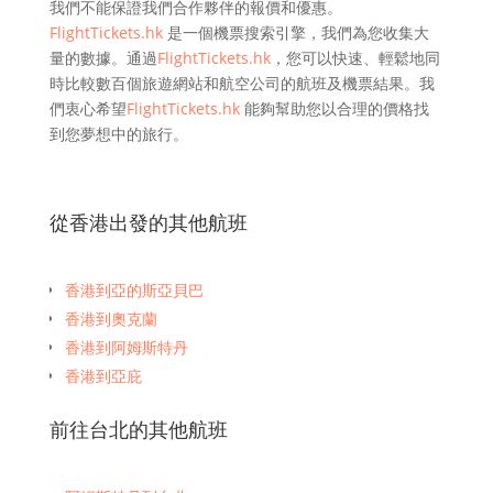
我們不能保證我們合作夥伴的報價和優惠。
FlightTickets.hk
是一個機票搜索引擎，我們為您收集大
量的數據。通過
FlightTickets.hk
，您可以快速、輕鬆地同
時比較數百個旅遊網站和航空公司的航班及機票結果。我
們衷心希望
FlightTickets.hk
能夠幫助您以合理的價格找
到您夢想中的旅行。
從香港出發的其他航班
香港到亞的斯亞貝巴
香港到奧克蘭
香港到阿姆斯特丹
香港到亞庇
香港到曼谷
前往台北的其他航班
香港到班加羅爾
香港到布里斯班
香港到孟買