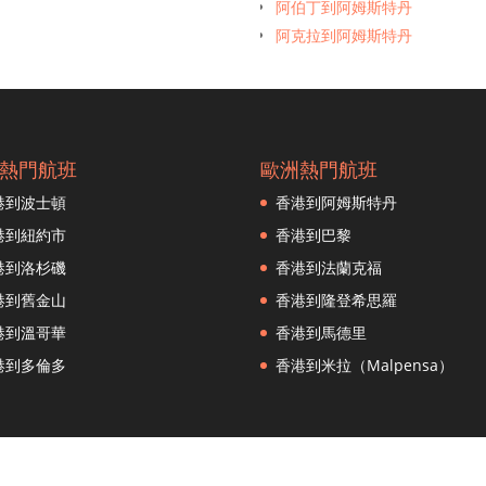
阿伯丁到阿姆斯特丹
阿克拉到阿姆斯特丹
蘭薩羅特（阿雷西费）到阿姆
伊士麥到阿姆斯特丹
奥勒松到阿姆斯特丹
馬拉加到阿姆斯特丹
熱門航班
歐洲熱門航班
阿利坎特到阿姆斯特丹
港到波士頓
香港到阿姆斯特丹
安曼到阿姆斯特丹
斯德哥爾摩（Arlanda）到阿
港到紐約市
香港到巴黎
雅典娜到阿姆斯特丹
港到洛杉磯
香港到法蘭克福
亞特蘭大到阿姆斯特丹
港到舊金山
香港到隆登希思羅
阿布扎比到阿姆斯特丹
港到溫哥華
香港到馬德里
奧斯丁到阿姆斯特丹
港到多倫多
香港到米拉（Malpensa）
安塔利亞到阿姆斯特丹
巴塞羅那到阿姆斯特丹
貝爾格拉多到阿姆斯特丹
柏林到阿姆斯特丹