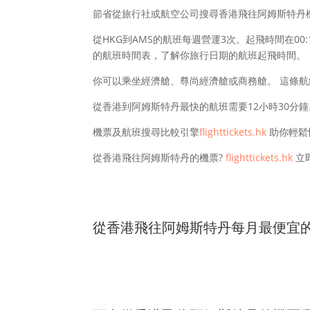
節省從旅行社或航空公司搜尋香港飛往阿姆斯特丹
從HKG到AMS的航班每週營運3次。起飛時間在00
的航班時間表，了解你旅行日期的航班起飛時間。
你可以乘坐經濟艙、尊尚經濟艙或商務艙。 這條
從香港到阿姆斯特丹最快的航班需要12小時30分鐘
機票及航班搜尋比較引擎
flighttickets.hk
助你輕鬆
從香港飛往阿姆斯特丹的機票?
flighttickets.hk
立
從香港飛往阿姆斯特丹每月最便宜