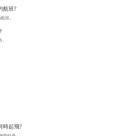
的航班?
丹的航班。
？
丹。
何時起飛?
阿姆斯特丹。