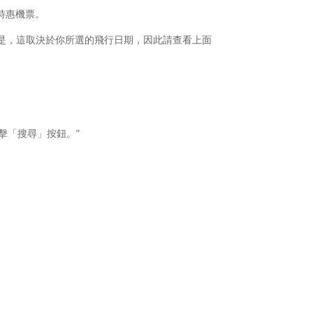
特惠機票。
起飛。但是，這取決於你所選的飛行日期，因此請查看上面
擊「搜尋」按鈕。”