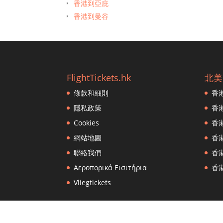
香港到亞庇
香港到曼谷
香港到班加羅爾
香港到布里斯班
香港到孟買
香港到波士頓
FlightTickets.hk
北美
香港到文萊恩·穆拉（Brunei en Muara）
條款和細則
香
香港到廣州
香港到巴黎
隱私政策
香
香港到宿霧
Cookies
香
香港到雅加達
網站地圖
香
香港到鄭州
聯絡我們
香
香港到濟州市
Αεροπορικά Εισιτήρια
香
香港到重慶
Vliegtickets
香港到清邁
香港到長沙
香港到札幌
© 2026
Flight Tickets