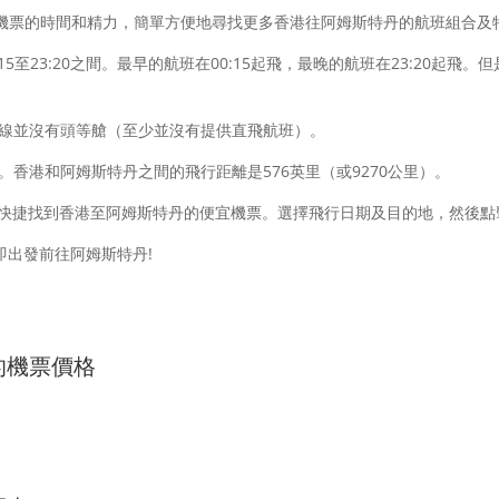
機票的時間和精力，簡單方便地尋找更多香港往阿姆斯特丹的航班組合及
:15至23:20之間。最早的航班在00:15起飛，最晚的航班在23:20
航線並沒有頭等艙（至少並沒有提供直飛航班）。
。香港和阿姆斯特丹之間的飛行距離是576英里（或9270公里）。
快捷找到香港至阿姆斯特丹的便宜機票。選擇飛行日期及目的地，然後點
即出發前往阿姆斯特丹!
的機票價格