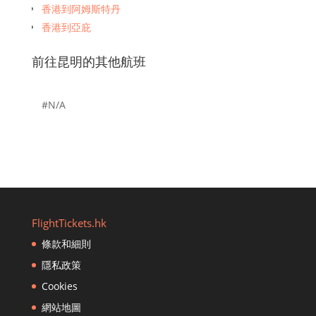
香港到阿姆斯特丹
香港到亞庇
香港到曼谷
前往昆明的其他航班
香港到班加羅爾
香港到布里斯班
香港到孟買
#N/A
香港到波士頓
香港到文萊恩·穆拉（Brunei en Muara）
香港到廣州
香港到巴黎
香港到宿霧
香港到雅加達
FlightTickets.hk
香港到鄭州
條款和細則
香港到濟州市
隱私政策
香港到重慶
香港到清邁
Cookies
香港到長沙
網站地圖