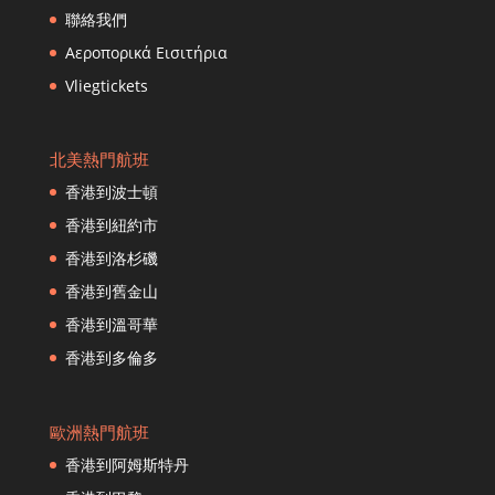
香港到札幌
聯絡我們
香港到成都
Αεροπορικά Εισιτήρια
香港到達卡
Vliegtickets
香港到達南
香港到新德里
香港到曼谷（Don Muang）
北美熱門航班
香港到多哈
香港到波士頓
香港到丹帕薩爾
香港到紐約市
香港到迪拜
香港到洛杉磯
香港到富裕
香港到舊金山
香港到法蘭克福
香港到福岡
香港到溫哥華
香港到海口
香港到多倫多
香港到河內
香港到赫爾辛基
歐洲熱門航班
香港到杭州
香港到阿姆斯特丹
香港到普吉島