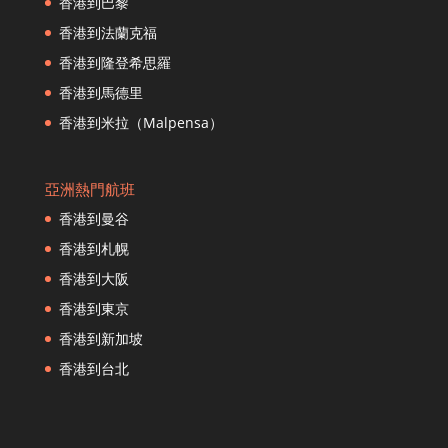
香港到東京
香港到巴黎
香港到漢城
香港到法蘭克福
香港到伊斯坦布爾
香港到隆登希思羅
香港到紐約市
香港到馬德里
香港到高雄
香港到米拉（Malpensa）
香港到大阪
香港到加德滿都
香港到吉隆坡
亞洲熱門航班
香港到洛杉磯
香港到曼谷
香港到隆登希思羅
香港到札幌
香港到馬德里
香港到大阪
香港到曼徹斯特
香港到東京
香港到墨爾本
香港到新加坡
香港到馬尼拉
香港到米拉（Malpensa）
香港到台北
香港到寧波
香港到名古屋
香港到南京