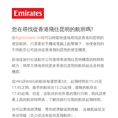
您在尋找從香港飛往昆明的航班嗎?
在
flighttickets.hk
你可以輕鬆快捷地尋找從香港到昆明的
便宜航班。只需要在手機或電腦上點擊幾下，你便會找到
不同航空公司提供從香港飛到昆明的便宜機票。
節省從旅行社或航空公司搜尋香港飛往昆明機票的時間和
精力，簡單方便地尋找更多香港往昆明的航班組合及特惠
機票。
從HKG到KMG的航班每週營運3次。起飛時間在15:25至
17:45之間。最早的航班在15:25起飛，最晚的航班在
17:45起飛。但是，這取決於你所選的飛行日期，因此請查
看上面的航班時間表，了解你旅行日期的航班起飛時間。
你可以乘坐經濟艙、尊尚經濟艙或商務艙。 這條航線並沒
有頭等艙（至少並沒有提供直飛航班）。