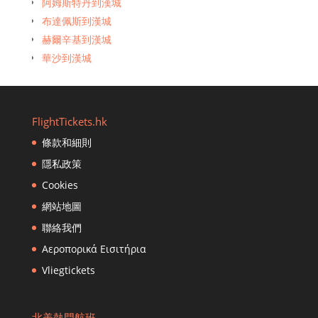
阿姆斯特丹到漢城
香港到波士頓
布達佩斯到漢城
香港到文萊恩·穆拉（Brunei en Muara）
赫爾辛基到漢城
香港到廣州
華沙到漢城
香港到巴黎
香港到宿霧
香港到雅加達
FlightTickets.hk
香港到鄭州
條款和細則
香港到濟州市
隱私政策
香港到重慶
香港到清邁
Cookies
香港到長沙
網站地圖
香港到札幌
聯絡我們
香港到成都
Αεροπορικά Εισιτήρια
香港到達卡
Vliegtickets
香港到達南
香港到新德里
香港到曼谷（Don Muang）
北美熱門航班