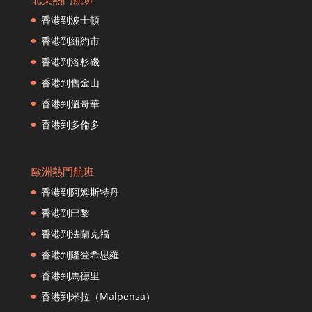
香港到多哈
香港到波士頓
香港到丹帕薩爾
香港到紐約市
香港到迪拜
香港到洛杉磯
香港到富裕
香港到舊金山
香港到法蘭克福
香港到福岡
香港到溫哥華
香港到海口
香港到多倫多
香港到河內
香港到赫爾辛基
歐洲熱門航班
香港到杭州
香港到阿姆斯特丹
香港到普吉島
香港到東京
香港到巴黎
香港到伊斯坦布爾
香港到法蘭克福
香港到紐約市
香港到隆登希思羅
香港到高雄
香港到馬德里
香港到大阪
香港到米拉（Malpensa）
香港到昆明