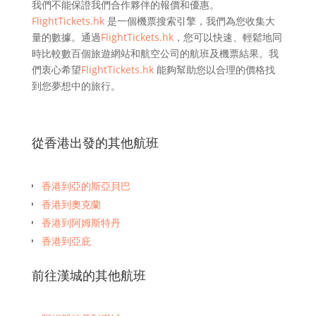
我們不能保證我們合作夥伴的報價和優惠。
FlightTickets.hk
是一個機票搜索引擎，我們為您收集大
量的數據。通過
FlightTickets.hk
，您可以快速、輕鬆地同
時比較數百個旅遊網站和航空公司的航班及機票結果。我
們衷心希望
FlightTickets.hk
能夠幫助您以合理的價格找
到您夢想中的旅行。
從香港出發的其他航班
香港到亞的斯亞貝巴
香港到奧克蘭
香港到阿姆斯特丹
香港到亞庇
香港到曼谷
前往漢城的其他航班
香港到班加羅爾
香港到布里斯班
香港到孟買